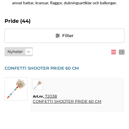
annat hattar, kransar, flaggor, dukningsartiklar och ballonger.
PARTY
Pride
(44)
PRESENTER
&
VUXENSPEL
Filter
ETC.
PERSONLIGA
PRESENTER
(REFILL)
CONFETTI SHOOTER PRIDE 60 CM
SPEL,
LEK &
PYSSEL
72038
Art.nr.
CONFETTI SHOOTER PRIDE 60 CM
MASKERAD
HEART
&