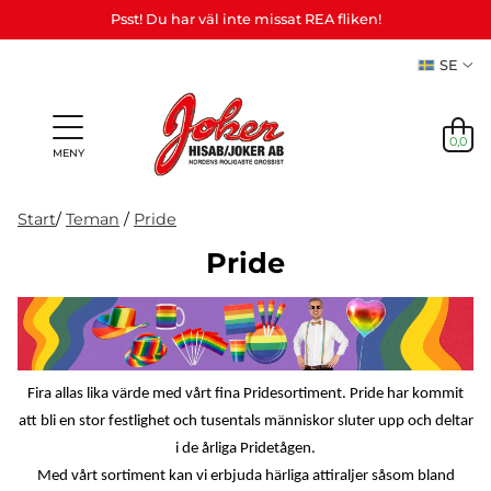
Psst! Du har väl inte missat REA fliken!
SE
0,0
MENY
Start
/
Teman
/
Pride
Pride
Presenter
Personliga
Spel,
NYHETER
&
Teman
Party
presenter
lek &
M
I LAGER
Vuxenspel
(Refill)
pyssel
etc.
NYHETER
Fira allas lika värde med vårt fina Pridesortiment. Pride har kommit
I LAGER
att bli en stor festlighet och tusentals människor sluter upp och deltar
i de årliga Pridetågen.
TEMAN
Med vårt sortiment kan vi erbjuda härliga attiraljer såsom bland