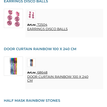
HOME
EARRINGS DISCO BALLS
LJUS
SOUVENIRER
72504
Art.nr.
EARRINGS DISCO BALLS
HEMBRYGGNING
& DRINKMIXAR
STÄLL &
DOOR CURTAIN RAINBOW 100 X 240 CM
DISPLAYER
AFFISCHER
68648
Art.nr.
REA
DOOR CURTAIN RAINBOW 100 X 240
CM
COOKIES
KONTAKT
HALF MASK RAINBOW STONES