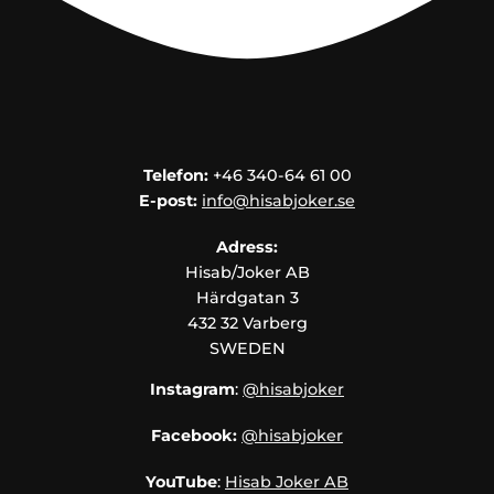
Telefon:
+46 340-64 61 00
E-post:
info@hisabjoker.se
Adress:
Hisab/Joker AB
Härdgatan 3
432 32 Varberg
SWEDEN
Instagram
:
@hisabjoker
Facebook:
@hisabjoker
YouTube
:
Hisab Joker AB