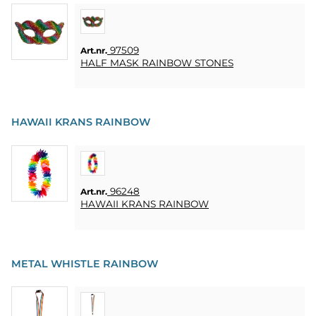
KUNDTJÄNST
FAQ
97509
Art.nr.
KÖPVILLKOR
HALF MASK RAINBOW STONES
SNABBORDER
FAVORITER
HAWAII KRANS RAINBOW
LOGGA
IN
96248
Art.nr.
HAWAII KRANS RAINBOW
METAL WHISTLE RAINBOW