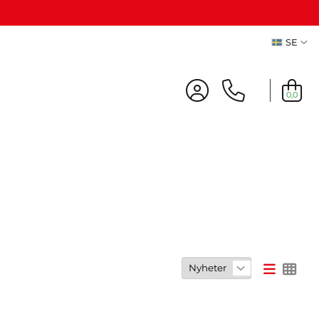
SE
0,0
cher
REA