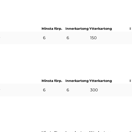
Minsta förp.
Innerkartong
Ytterkartong
I
D
6
6
150
Minsta förp.
Innerkartong
Ytterkartong
I
D
6
6
300