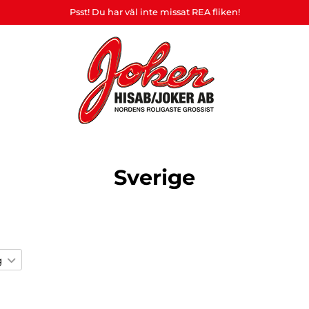
Psst! Du har väl inte missat REA fliken!
Heart
&
Hembryggning
Ställ &
askerad
Souvenirer
Affis
Home
& drinkmixar
Displayer
Sverige
ljus
g
lå
ul