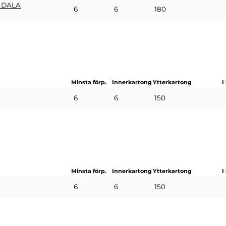
 DALA
6
6
180
Minsta förp.
Innerkartong
Ytterkartong
I
6
6
150
Minsta förp.
Innerkartong
Ytterkartong
I
6
6
150