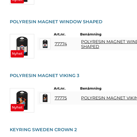
HEMBRYGGNING
& DRINKMIXAR
POLYRESIN MAGNET WINDOW SHAPED
Art.nr.
Benämning
STÄLL &
POLYRESIN MAGNET WI
DISPLAYER
77774
SHAPED
Nyhet
AFFISCHER
REA
POLYRESIN MAGNET VIKING 3
Art.nr.
Benämning
COOKIES
77775
POLYRESIN MAGNET VIKI
KONTAKT
Nyhet
KUNDTJÄNST
FAQ
KEYRING SWEDEN CROWN 2