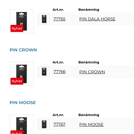
PRESENTER
&
Sverige
Glasögon
Art.nr.
Benämning
VUXENSPEL
Hatt
ETC.
77765
PIN DALA HORSE
Magnet
Nyhet
PERSONLIGA
Nyckelring
PRESENTER
Smycken
(REFILL)
PIN CROWN
Studentnalle
SPEL,
Art.nr.
Benämning
LEK &
PYSSEL
77766
PIN CROWN
Nyhet
MASKERAD
HEART
PIN MOOSE
&
HOME
Art.nr.
Benämning
LJUS
77767
PIN MOOSE
SOUVENIRER
Nyhet