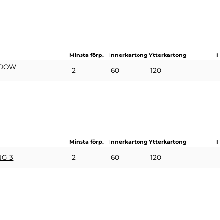
Minsta förp.
Innerkartong
Ytterkartong
I
NDOW
2
60
120
Minsta förp.
Innerkartong
Ytterkartong
I
2
60
120
NG 3