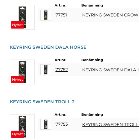
KÖPVILLKOR
Art.nr.
Benämning
SNABBORDER
77751
KEYRING SWEDEN CROW
FAVORITER
Nyhet
LOGGA
IN
KEYRING SWEDEN DALA HORSE
Art.nr.
Benämning
77752
KEYRING SWEDEN DALA 
Nyhet
KEYRING SWEDEN TROLL 2
Art.nr.
Benämning
77753
KEYRING SWEDEN TROLL
Nyhet