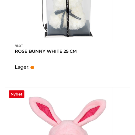
KUNDTJÄNST
FAQ
KÖPVILLKOR
SNABBORDER
FAVORITER
81401
ROSE BUNNY WHITE 25 CM
LOGGA
IN
Lager:
Nyhet