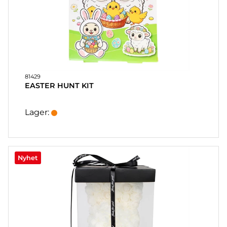
HOME
LJUS
SOUVENIRER
HEMBRYGGNING
& DRINKMIXAR
81429
EASTER HUNT KIT
STÄLL &
DISPLAYER
Lager:
AFFISCHER
REA
Nyhet
COOKIES
KONTAKT