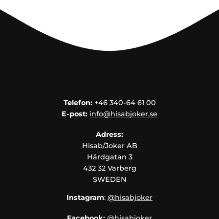
Telefon:
+46 340-64 61 00
E-post:
info@hisabjoker.se
Adress:
Hisab/Joker AB
Härdgatan 3
432 32 Varberg
SWEDEN
Instagram
:
@hisabjoker
Facebook:
@hisabjoker