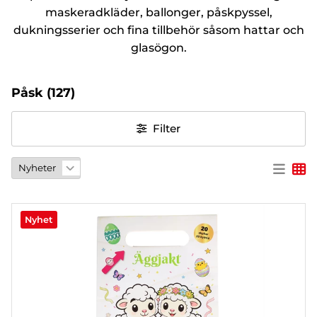
maskeradkläder, ballonger, påskpyssel,
PARTY
dukningsserier och fina tillbehör såsom hattar och
glasögon.
PRESENTER
&
VUXENSPEL
Påsk
(127)
ETC.
Filter
PERSONLIGA
PRESENTER
(REFILL)
SPEL,
LEK &
PYSSEL
Nyhet
MASKERAD
HEART
&