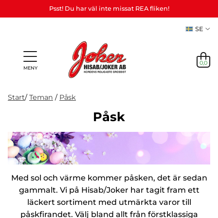
Psst! Du har väl inte missat REA fliken!
SE
0,0
MENY
Start
/
Teman
/
Påsk
Påsk
Presenter
Personliga
Spel,
NYHETER
&
Teman
Party
presenter
lek &
M
I LAGER
Vuxenspel
(Refill)
pyssel
etc.
NYHETER
Med sol och värme kommer påsken, det är sedan
I LAGER
gammalt. Vi på Hisab/Joker har tagit fram ett
läckert sortiment med utmärkta varor till
TEMAN
påskfirandet. Välj bland allt från förstklassiga