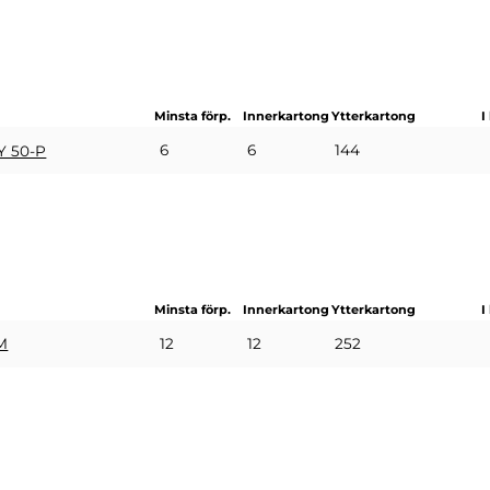
Minsta förp.
Innerkartong
Ytterkartong
I
6
6
144
 50-P
Minsta förp.
Innerkartong
Ytterkartong
I
12
12
252
M