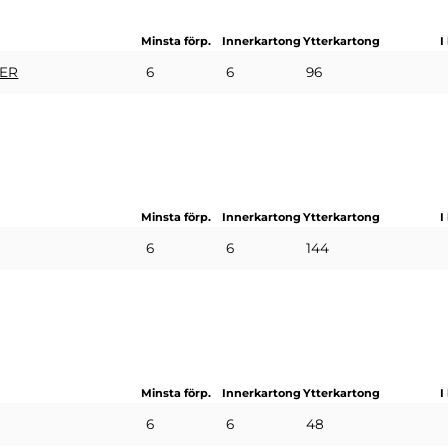
Minsta förp.
Innerkartong
Ytterkartong
I
6
6
96
RER
Minsta förp.
Innerkartong
Ytterkartong
I
6
6
144
Minsta förp.
Innerkartong
Ytterkartong
I
6
6
48