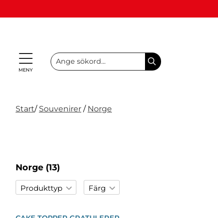
MENY
Presenter
Personliga
Spel,
Start
/
Souvenirer
/
Norge
NYHETER
&
Teman
Party
presenter
lek &
M
I LAGER
Vuxenspel
(Refill)
pyssel
etc.
NYHETER
I LAGER
Norge
(13)
TEMAN
Produkttyp
Färg
Filter
PARTY
Ballong
Blå
CAKE TOPPER GRATULERER