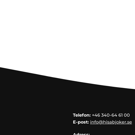
Telefon:
+46 340-64 61 00
E-post:
info@hisabjoker.se
Adress: