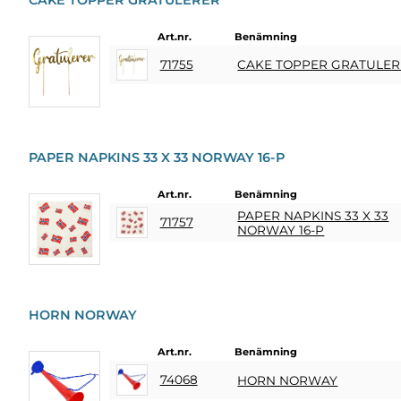
Banner/PomPom/Honeycomb
Guld
PRESENTER
&
Diadem
Röd
Art.nr.
Benämning
VUXENSPEL
Engångsartiklar
Vit
ETC.
71755
CAKE TOPPER GRATULE
Glasögon
PERSONLIGA
Konfetti
PRESENTER
Slips & Fluga
(REFILL)
PAPER NAPKINS 33 X 33 NORWAY 16-P
SPEL,
Art.nr.
Benämning
LEK &
PAPER NAPKINS 33 X 33
PYSSEL
71757
NORWAY 16-P
MASKERAD
HEART
HORN NORWAY
&
HOME
Art.nr.
Benämning
LJUS
74068
HORN NORWAY