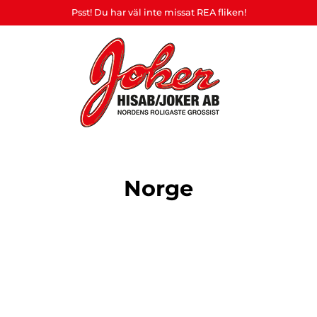
Psst! Du har väl inte missat REA fliken!
Heart
&
Hembryggning
Ställ &
askerad
Souvenirer
Affis
Home
& drinkmixar
Displayer
Norge
ljus