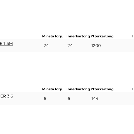
Minsta förp.
Innerkartong
Ytterkartong
I
ER 5M
24
24
1200
Minsta förp.
Innerkartong
Ytterkartong
I
R 3.6
6
6
144