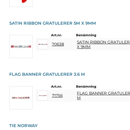
SOUVENIRER
HEMBRYGGNING
& DRINKMIXAR
SATIN RIBBON GRATULERER 5M X 9MM
Art.nr.
Benämning
STÄLL &
SATIN RIBBON GRATULER
DISPLAYER
70638
X 9MM
AFFISCHER
REA
FLAG BANNER GRATULERER 3.6 M
Art.nr.
Benämning
COOKIES
FLAG BANNER GRATULERE
71756
M
KONTAKT
KUNDTJÄNST
FAQ
TIE NORWAY