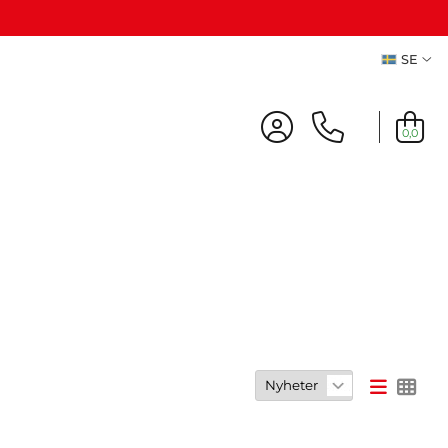
SE
0,0
cher
REA