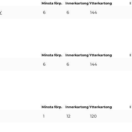
Minsta förp.
Innerkartong
Ytterkartong
I
6
6
144
Y
Minsta förp.
Innerkartong
Ytterkartong
I
6
6
144
Minsta förp.
Innerkartong
Ytterkartong
I
1
12
120