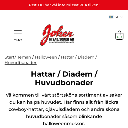
Psst! Du har väl inte missat REA fliken!
SE
0,0
MENY
Start
/
Teman
/
Halloween
/
Hattar / Diadem /
Huvudbonader
Hattar / Diadem /
Presenter
Personliga
Spel,
Huvudbonader
NYHETER
&
Teman
Party
presenter
lek &
M
I LAGER
Vuxenspel
(Refill)
pyssel
etc.
Välkommen till vårt störtsköna sortiment av saker
NYHETER
du kan ha på huvudet. Här finns allt från läckra
I LAGER
cowboy-hattar, djävulsdiadem och andra sköna
huvudbonader såsom blinkande
TEMAN
halloweenmössor.