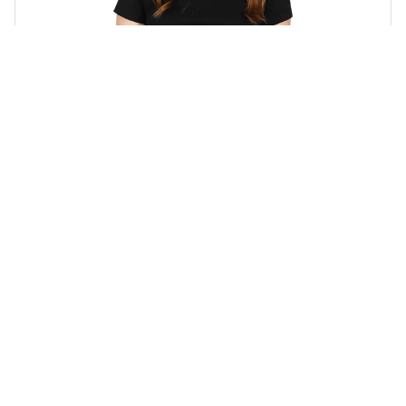
97729
HEADBAND BLACK FLOWERS WITH VEIL
Lager:
Nyhet