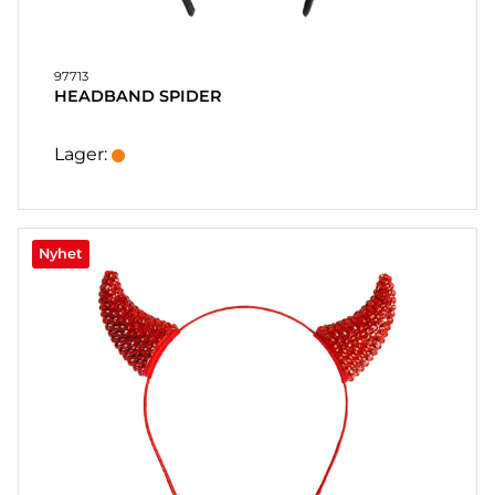
KUNDTJÄNST
FAQ
97713
KÖPVILLKOR
HEADBAND SPIDER
SNABBORDER
Lager:
FAVORITER
LOGGA
IN
Nyhet