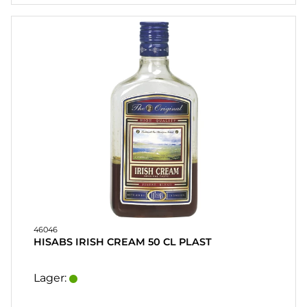
HOME
LJUS
SOUVENIRER
HEMBRYGGNING
& DRINKMIXAR
STÄLL &
DISPLAYER
AFFISCHER
REA
46046
HISABS IRISH CREAM 50 CL PLAST
COOKIES
Lager:
KONTAKT