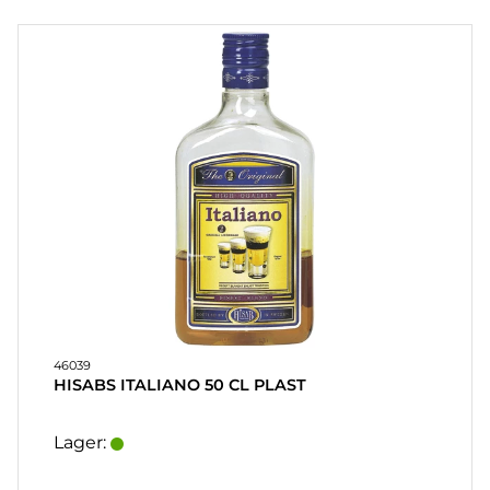
PARTY
PRESENTER
&
VUXENSPEL
ETC.
PERSONLIGA
PRESENTER
(REFILL)
SPEL,
LEK &
PYSSEL
46039
HISABS ITALIANO 50 CL PLAST
MASKERAD
Lager:
HEART
&