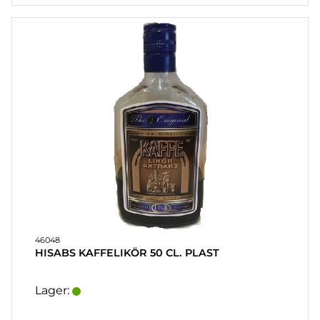
KUNDTJÄNST
FAQ
KÖPVILLKOR
SNABBORDER
FAVORITER
LOGGA
IN
46048
HISABS KAFFELIKÖR 50 CL. PLAST
Lager: