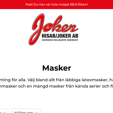
Psst! Du har väl inte missat REA fliken!
Heart
&
Hembryggning
Ställ &
askerad
Souvenirer
Affis
Home
& drinkmixar
Displayer
Masker
ljus
ting för alla. Välj bland allt från läbbiga latexmasker
nmasker och en mängd masker från kända serier och fi
g
Målgrupp