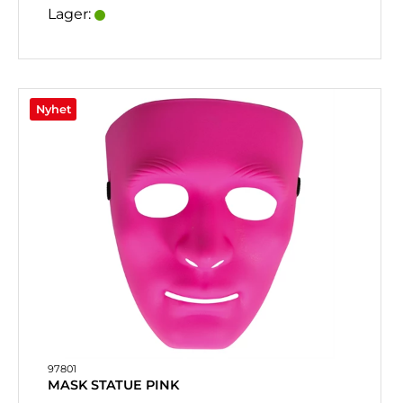
Lager:
Nyhet
97801
MASK STATUE PINK