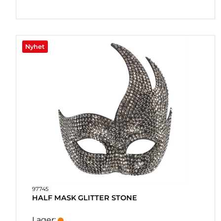
KÖPVILLKOR
SNABBORDER
FAVORITER
Nyhet
LOGGA
IN
97745
HALF MASK GLITTER STONE
Lager: