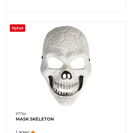
Nyhet
97754
MASK SKELETON
Lager: