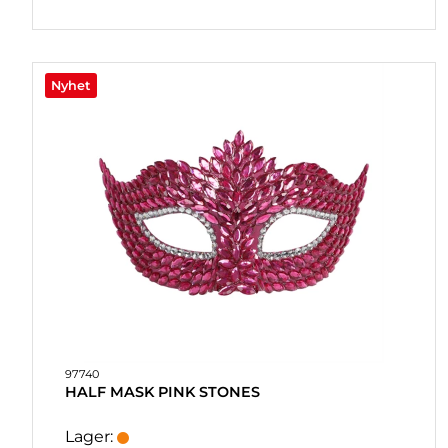
SOUVENIRER
HEMBRYGGNING
& DRINKMIXAR
Nyhet
STÄLL &
DISPLAYER
AFFISCHER
REA
COOKIES
KONTAKT
97740
KUNDTJÄNST
HALF MASK PINK STONES
FAQ
Lager: