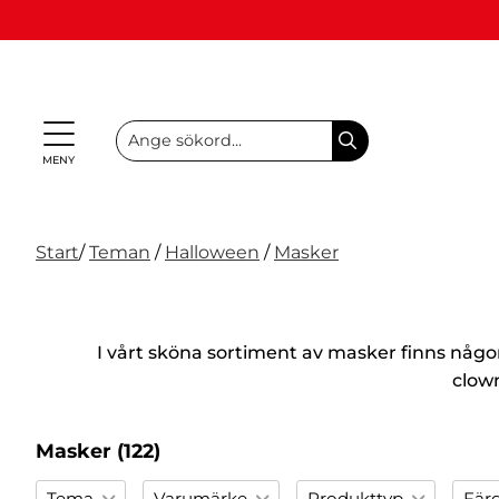
MENY
Presenter
Personliga
Spel,
Start
/
Teman
/
Halloween
/
Masker
NYHETER
&
Teman
Party
presenter
lek &
M
I LAGER
Vuxenspel
(Refill)
pyssel
etc.
NYHETER
I LAGER
I vårt sköna sortiment av masker finns någon
clow
TEMAN
Masker
(122)
PARTY
Tema
Varumärke
Produkttyp
Fär