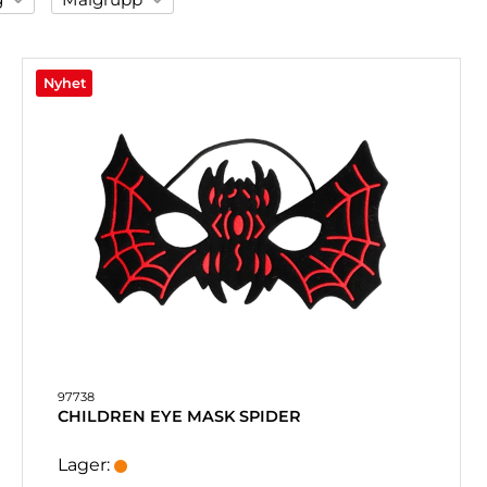
uld
Barn
lver
Vuxen
Nyhet
art
t
97738
CHILDREN EYE MASK SPIDER
Lager: