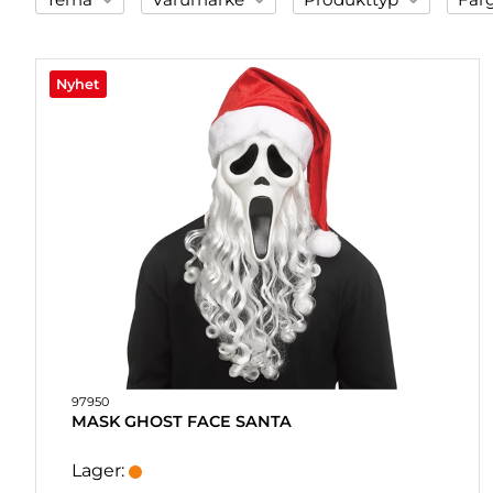
Filter
PRESENTER
&
Clown
Guy Fawkes
Clown
G
VUXENSPEL
Halloween
IT
Glasögon
Si
ETC.
Nyhet
Påsk
Joker
Mask
Sv
PERSONLIGA
Skelett
La Casa De Papel
Mugg
Vi
PRESENTER
Vampyr
Purge
Pumpa
(REFILL)
Scream
SPEL,
Squid Game
LEK &
PYSSEL
MASKERAD
HEART
97950
&
MASK GHOST FACE SANTA
HOME
LJUS
Lager: