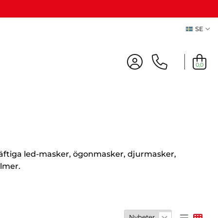
SE
0,0
cher
REA
, häftiga led-masker, ögonmasker, djurmasker,
lmer.