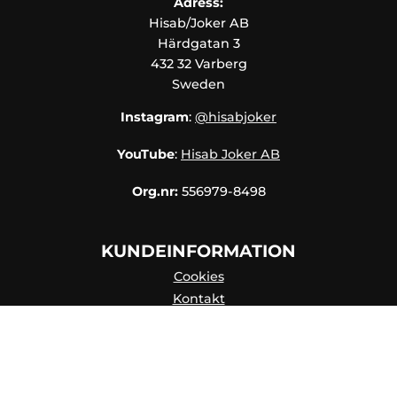
Adress:
FAQ
Hisab/Joker AB
Härdgatan 3
LEVERINGSBETINGELSER
432 32 Varberg
Sweden
HURTIGORDER
Instagram
:
@hisabjoker
FAVORITER
LOG
YouTube
:
Hisab Joker AB
IND
Org.nr:
556979-8498
KUNDEINFORMATION
Cookies
Kontakt
Kontaktpersoner
Katalog
Om os
Kundeservice