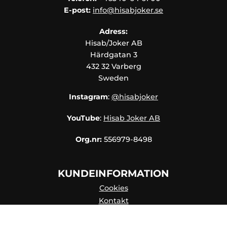
E-post:
info@hisabjoker.se
Adress:
Hisab/Joker AB
Härdgatan 3
432 32 Varberg
Sweden
Instagram
:
@hisabjoker
YouTube
:
Hisab Joker AB
Org.nr:
556979-8498
KUNDEINFORMATION
Cookies
Kontakt
Kontaktpersoner
Katalog