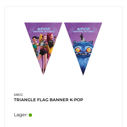
PARTY
PARTYSPIL
& GAVER
PERSONLIGE
GAVER
(REFIL)
SPIL
&
LEG
MASKERADE
68612
TRIANGLE FLAG BANNER K-POP
HEART
&
Lager:
HOME
LYS