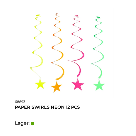
SOUVENIRER
HJEMMEBRYG
OG DRINKMIX
STATIVER
&
DISPLAY
POSTERS
UDSALG
68693
COOKIES
PAPER SWIRLS NEON 12 PCS
KONTAKT
Lager:
KUNDESERVICE