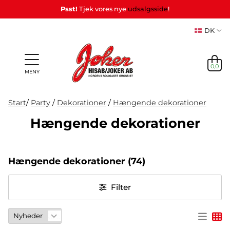
Psst!
Tjek vores nye
udsalgsside
!
DK
0,0
MENY
Start
/
Party
/
Dekorationer
/
Hængende dekorationer
Hængende dekorationer
Personlige
Spil
NYHEDER
Partyspil
Tema
Party
gaver
&
Maske
PÅ LAGER
& Gaver
Hængende dekorationer
(74)
(Refil)
Leg
NYHEDER
Filter
PÅ LAGER
TEMA