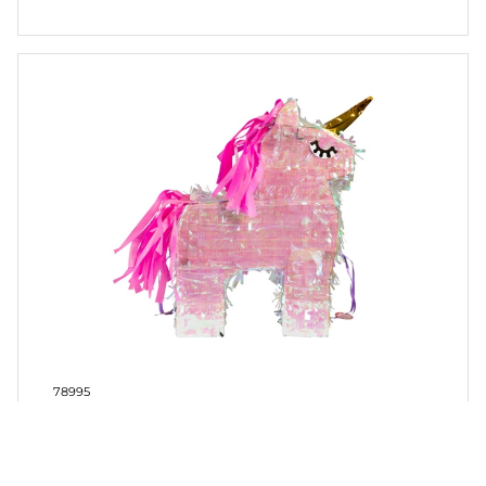
FAQ
LEVERINGSBETINGELSER
HURTIGORDER
FAVORITER
LOG
IND
78995
PINATA FOLDABLE SHIMMER UNICORN
Lager: