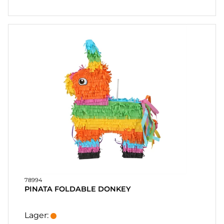
SOUVENIRER
HJEMMEBRYG
OG DRINKMIX
STATIVER
&
DISPLAY
POSTERS
UDSALG
COOKIES
78994
PINATA FOLDABLE DONKEY
KONTAKT
KUNDESERVICE
Lager: