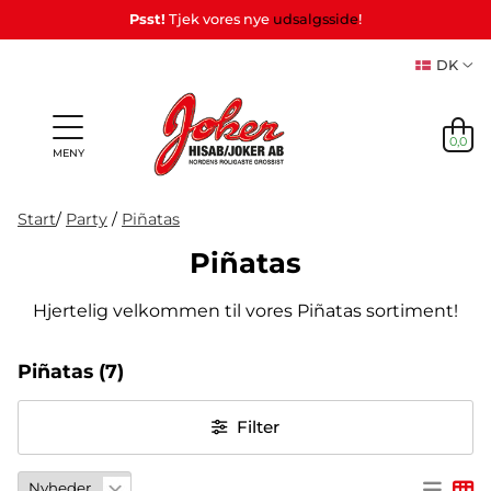
Psst!
Tjek vores nye
udsalgsside
!
DK
0,0
MENY
Start
/
Party
/
Piñatas
Piñatas
Personlige
Spil
Hjertelig velkommen til vores Piñatas sortiment!
NYHEDER
Partyspil
Tema
Party
gaver
&
Maske
PÅ LAGER
& Gaver
(Refil)
Leg
Piñatas
(7)
NYHEDER
PÅ LAGER
Filter
TEMA