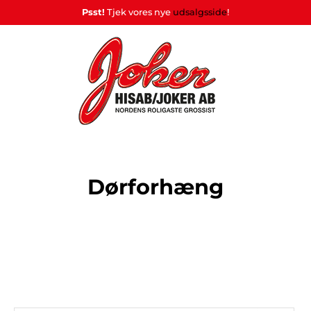
Psst!
Tjek vores nye
udsalgsside
!
Heart
Stativer
&
Hjemmebryg
rade
Souvenirer
&
POSTERS
Home
og drinkmix
Display
Dørforhæng
lys