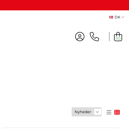
DK
0,0
Udsalg