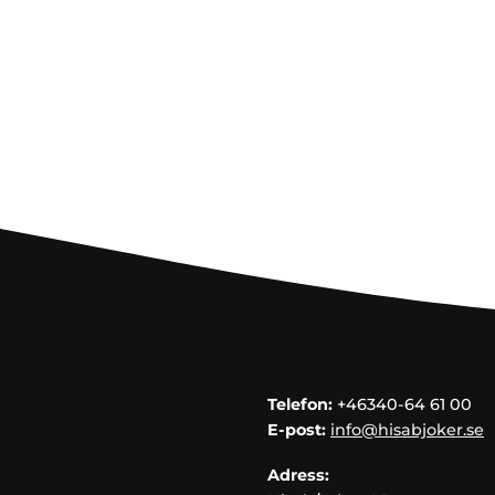
Telefon:
+46340-64 61 00
E-post:
info@hisabjoker.se
Adress: