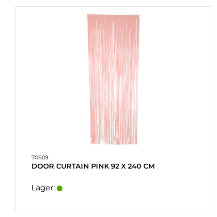
HURTIGORDER
FAVORITER
LOG
IND
70609
DOOR CURTAIN PINK 92 X 240 CM
Lager: