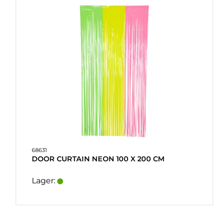
Hawaii
Rosa
PARTYSPIL
& GAVER
Mello
Silver
Nyt år DK
PERSONLIGE
GAVER
(REFIL)
SPIL
&
LEG
MASKERADE
68631
HEART
DOOR CURTAIN NEON 100 X 200 CM
&
HOME
Lager:
LYS
SOUVENIRER