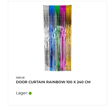
HJEMMEBRYG
OG DRINKMIX
STATIVER
&
DISPLAY
POSTERS
UDSALG
COOKIES
68648
KONTAKT
DOOR CURTAIN RAINBOW 100 X 240 CM
KUNDESERVICE
Lager:
FAQ
LEVERINGSBETINGELSER