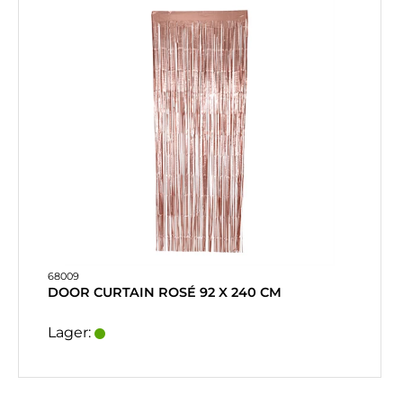
68009
DOOR CURTAIN ROSÉ 92 X 240 CM
Lager: