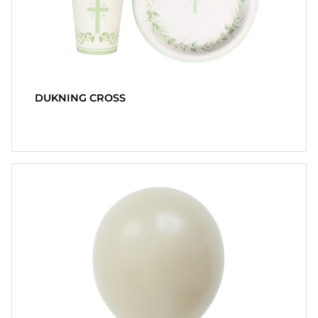
FAQ
LEVERINGSBETINGELSER
HURTIGORDER
FAVORITER
DUKNING CROSS
LOG
IND