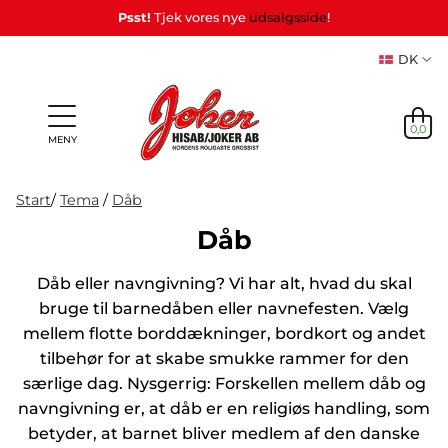
Psst!
Tjek vores nye
udsalgsside
!
DK
0,0
MENY
Start
/
Tema
/
Dåb
Dåb
Personlige
Spil
Dåb eller navngivning? Vi har alt, hvad du skal
NYHEDER
Partyspil
Tema
Party
gaver
&
Maske
PÅ LAGER
& Gaver
bruge til barnedåben eller navnefesten. Vælg
(Refil)
Leg
mellem flotte borddækninger, bordkort og andet
NYHEDER
tilbehør for at skabe smukke rammer for den
PÅ LAGER
særlige dag. Nysgerrig: Forskellen mellem dåb og
navngivning er, at dåb er en religiøs handling, som
TEMA
betyder, at barnet bliver medlem af den danske