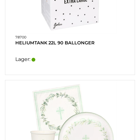
SOUVENIRER
HJEMMEBRYG
OG DRINKMIX
78700
HELIUMTANK 22L 90 BALLONGER
STATIVER
&
Lager:
DISPLAY
POSTERS
UDSALG
COOKIES
KONTAKT
KUNDESERVICE