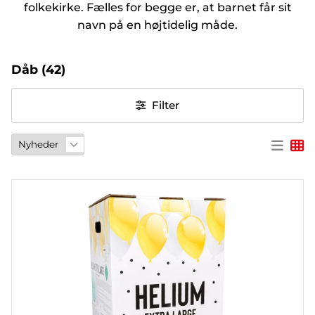
folkekirke. Fælles for begge er, at barnet får sit
PARTY
navn på en højtidelig måde.
PARTYSPIL
& GAVER
Dåb
(42)
PERSONLIGE
Filter
GAVER
(REFIL)
SPIL
&
LEG
MASKERADE
HEART
&
HOME
LYS