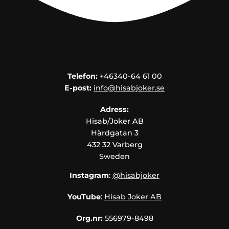
Telefon:
+46340-64 61 00
E-post:
info@hisabjoker.se
Adress:
Hisab/Joker AB
Härdgatan 3
432 32 Varberg
Sweden
Instagram
:
@hisabjoker
YouTube
:
Hisab Joker AB
Org.nr:
556979-8498