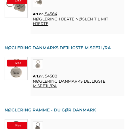
Rea
SOUVENIRER
54584
Art.nr.
NØGLERING HJERTE NØGLEN TIL MIT
HJERTE
HJEMMEBRYG
OG DRINKMIX
STATIVER
NØGLERING DANMARKS DEJLIGSTE M.SPEJL/RA
&
DISPLAY
Rea
POSTERS
54588
Art.nr.
NØGLERING DANMARKS DEJLIGSTE
UDSALG
M.SPEJL/RA
COOKIES
NØGLERING RAMME - DU GØR DANMARK
KONTAKT
KUNDESERVICE
Rea