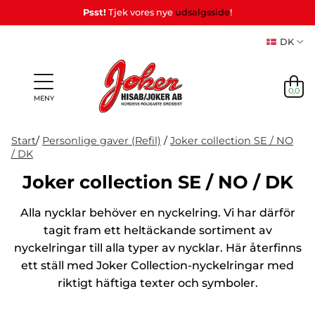
Psst!
Tjek vores nye
udsalgsside
!
DK
0,0
MENY
Start
/
Personlige gaver (Refil)
/
Joker collection SE / NO
/ DK
Joker collection SE / NO / DK
Personlige
Spil
NYHEDER
Partyspil
Tema
Party
gaver
&
Maske
Alla nycklar behöver en nyckelring. Vi har därför
PÅ LAGER
& Gaver
(Refil)
Leg
tagit fram ett heltäckande sortiment av
nyckelringar till alla typer av nycklar. Här återfinns
NYHEDER
PÅ LAGER
ett ställ med Joker Collection-nyckelringar med
riktigt häftiga texter och symboler.
TEMA