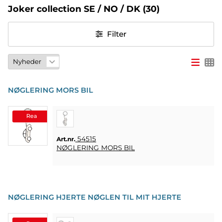
Joker collection SE / NO / DK
(30)
PARTY
Filter
PARTYSPIL
& GAVER
PERSONLIGE
GAVER
NØGLERING MORS BIL
(REFIL)
SPIL
Rea
&
LEG
54515
Art.nr.
NØGLERING MORS BIL
MASKERADE
HEART
&
NØGLERING HJERTE NØGLEN TIL MIT HJERTE
HOME
LYS