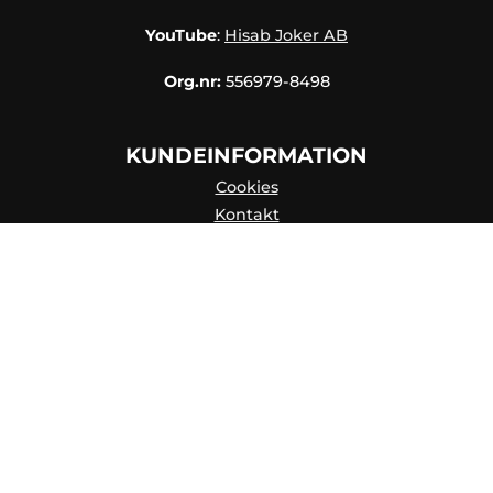
YouTube
:
Hisab Joker AB
Org.nr:
556979-8498
KUNDEINFORMATION
Cookies
Kontakt
Kontaktpersoner
Katalog
Om os
Kundeservice
Integritetspolicy
Skapa konto
FAQ
Leveringsbetingelser
Hisab/Joker & Miljön