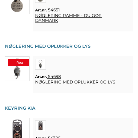
FAQ
54651
Art.nr.
NØGLERING RAMME - DU GØR
LEVERINGSBETINGELSER
DANMARK
HURTIGORDER
FAVORITER
NØGLERING MED OPLUKKER OG LYS
LOG
IND
Rea
54698
Art.nr.
NØGLERING MED OPLUKKER OG LYS
KEYRING KIA