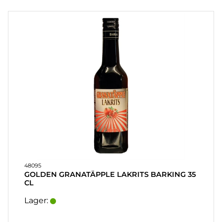
PARTY
PARTYSPIL
& GAVER
PERSONLIGE
GAVER
(REFIL)
SPIL
&
LEG
MASKERADE
48095
GOLDEN GRANATÄPPLE LAKRITS BARKING 35
CL
HEART
&
Lager:
HOME
LYS