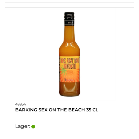
FAQ
LEVERINGSBETINGELSER
HURTIGORDER
FAVORITER
LOG
IND
48854
BARKING SEX ON THE BEACH 35 CL
Lager: