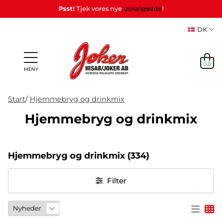
Psst!
Tjek vores nye
udsalgsside
!
DK
0,0
MENY
Start
/
Hjemmebryg og drinkmix
Hjemmebryg og drinkmix
Personlige
Spil
NYHEDER
Partyspil
Tema
Party
gaver
&
Maske
PÅ LAGER
& Gaver
Hjemmebryg og drinkmix
(334)
(Refil)
Leg
NYHEDER
Filter
PÅ LAGER
TEMA