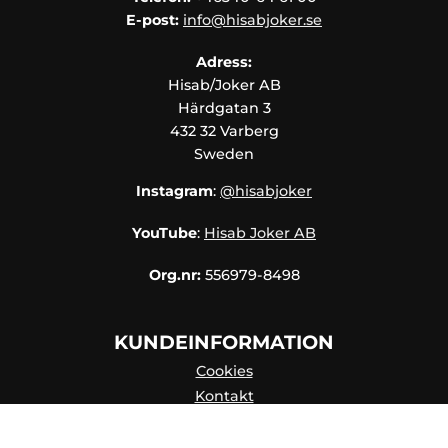
E-post:
info@hisabjoker.se
Adress:
Hisab/Joker AB
Härdgatan 3
432 32 Varberg
Sweden
Instagram
:
@hisabjoker
YouTube
:
Hisab Joker AB
Org.nr:
556979-8498
KUNDEINFORMATION
Cookies
Kontakt
Kontaktpersoner
Katalog