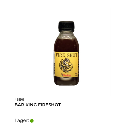
SOUVENIRER
HJEMMEBRYG
OG DRINKMIX
STATIVER
&
DISPLAY
POSTERS
UDSALG
48196
COOKIES
BAR KING FIRESHOT
KONTAKT
Lager:
KUNDESERVICE