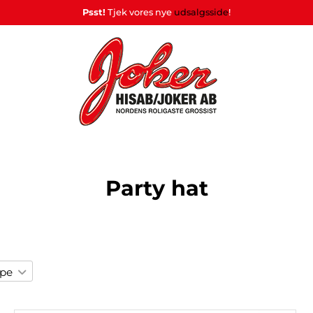
Psst!
Tjek vores nye
udsalgsside
!
Heart
Stativer
&
Hjemmebryg
rade
Souvenirer
&
POSTERS
Home
og drinkmix
Display
Party hat
lys
pe