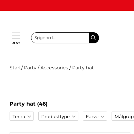
MENY
Personlige
Spil
Start
/
Party
/
Accessories
/
Party hat
NYHEDER
Partyspil
Tema
Party
gaver
&
Maske
PÅ LAGER
& Gaver
(Refil)
Leg
NYHEDER
PÅ LAGER
Party hat
(46)
TEMA
Tema
Produkttype
Farve
Målgrup
Filter
PARTY
Bride to be / Möhippa
Diadem
Guld
Vuxen