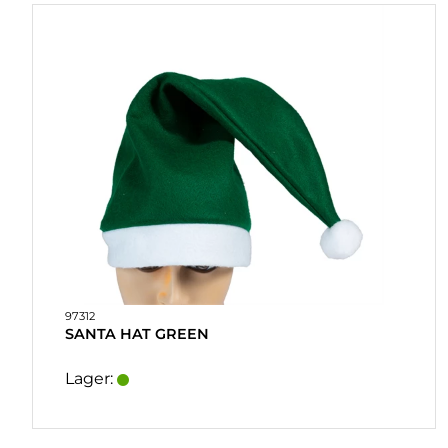
HJEMMEBRYG
OG DRINKMIX
STATIVER
&
DISPLAY
POSTERS
UDSALG
COOKIES
97312
KONTAKT
SANTA HAT GREEN
KUNDESERVICE
Lager:
FAQ
LEVERINGSBETINGELSER