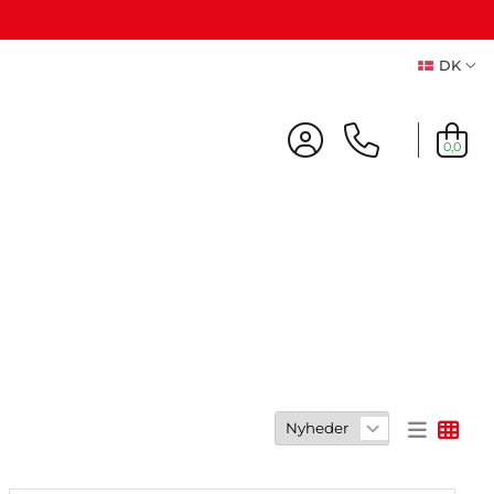
DK
0,0
Udsalg